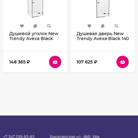
Душевой уголок New
Душевая дверь New
Trendy Avexa Black
Trendy Avexa Black 140
80х100 R EXK-1567
R EXK-1559 профиль
профиль Черный
Черный стекло
стекло прозрачное
прозрачное
148 365
₽
107 625
₽
+7 347 299-83-83
Бакалинская ул., 66Б, Уфа