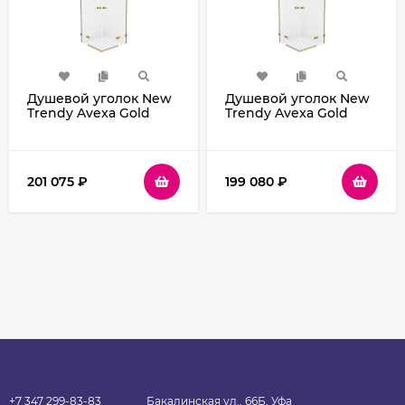
Душевой уголок New
Душевой уголок New
Trendy Avexa Gold
Trendy Avexa Gold
100х110 EXK-1883
80х120 EXK-1779
профиль
профиль
Брашированное
Брашированное
золото стекло
золото стекло
201 075
₽
199 080
₽
прозрачное
прозрачное
+7 347 299-83-83
Бакалинская ул., 66Б, Уфа