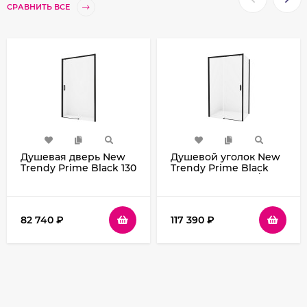
СРАВНИТЬ ВСЕ
Душевая дверь New
Душевой уголок New
Trendy Prime Black 130
Trendy Prime Black
R D-0323A профиль
120х80 L D-0320A/D-
Черный стекло
0128B профиль
прозрачное
Черный стекло
прозрачное
82 740
₽
117 390
₽