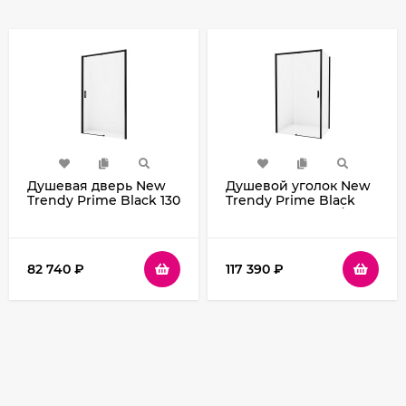
Душевая дверь New
Душевой уголок New
Trendy Prime Black 130
Trendy Prime Black
R D-0323A профиль
120х80 L D-0320A/D-
Черный стекло
0128B профиль
прозрачное
Черный стекло
прозрачное
82 740
₽
117 390
₽