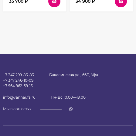
35 700
₽
34 900
₽
+7 347 299-83-83
Бакалинская ул., 66Б, Уфа
+7 347 246-10-09
+7 964 962-59-13
info@vannaufa.ru
Пн-Вс 10:00—19:00
Мы в соц.сетях