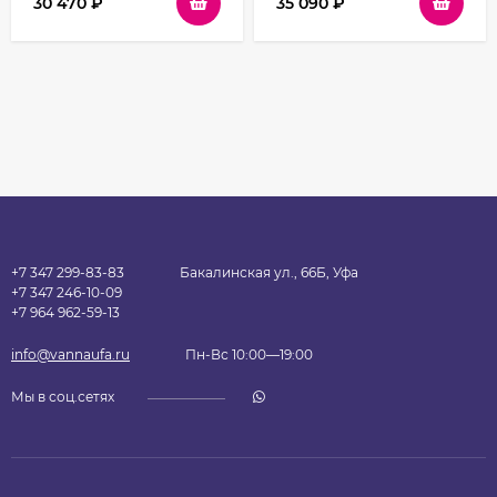
30 470
₽
35 090
₽
+7 347 299-83-83
Бакалинская ул., 66Б, Уфа
+7 347 246-10-09
+7 964 962-59-13
info@vannaufa.ru
Пн-Вс 10:00—19:00
Мы в соц.сетях