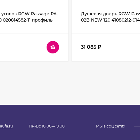
уголок RGW Passage PA-
Душевая дверь RGW Pass
0 020814582-11 профиль
02B NEW 120 41080212-01
кло прозрачное
Черный стекло прозрач
31 085
₽
aufa.ru
Пн-Вс 10:00—19:00
Мы в соц.сетях