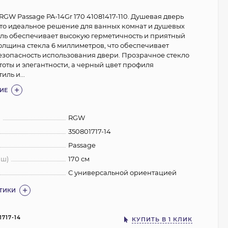
GW Passage PA-14Gr 170 41081417-110. Душевая дверь
это идеальное решение для ванных комнат и душевых
ель обеспечивает высокую герметичность и приятный
олщина стекла 6 миллиметров, что обеспечивает
езопасность использования двери. Прозрачное стекло
тоты и элегантности, а черный цвет профиля
иль и...
ИЕ
:
RGW
350801717-14
Passage
 ш)
170 см
С универсальной ориентацией
СТИКИ
1717-14
КУПИТЬ В 1 КЛИК