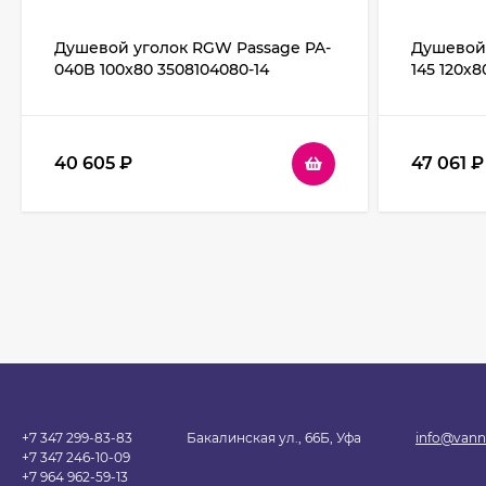
Душевой уголок RGW Passage PA-
Душевой 
040B 100x80 3508104080-14
145 120х8
профиль Черный стекло
Хром сте
прозрачное
40 605
₽
47 061
₽
+7 347 299-83-83
Бакалинская ул., 66Б, Уфа
info@vann
+7 347 246-10-09
+7 964 962-59-13