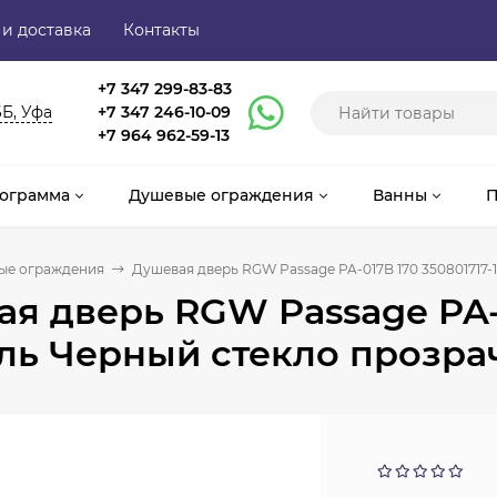
 и доставка
Контакты
+7 347 299-83-83
6Б, Уфа
+7 347 246-10-09
+7 964 962-59-13
ограмма
Душевые ограждения
Ванны
П
ые ограждения
Душевая дверь RGW Passage PA-017B 170 350801717
я дверь RGW Passage PA-0
ль Черный стекло прозра