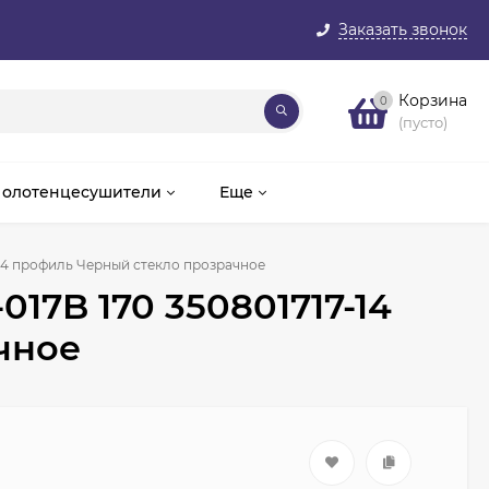
Заказать звонок
Корзина
0
(пусто)
олотенцесушители
Еще
-14 профиль Черный стекло прозрачное
17B 170 350801717-14
чное