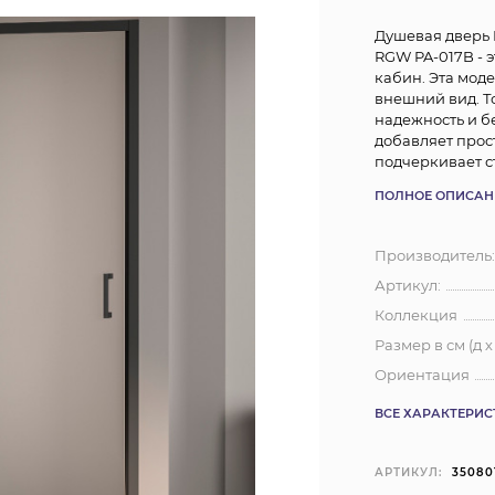
Душевая дверь R
RGW PA-017B - 
кабин. Эта мод
внешний вид. Т
надежность и б
добавляет прос
подчеркивает ст
ПОЛНОЕ ОПИСАН
Производитель
Артикул:
Коллекция
Размер в см (д х
Ориентация
ВСЕ ХАРАКТЕРИ
АРТИКУЛ:
35080