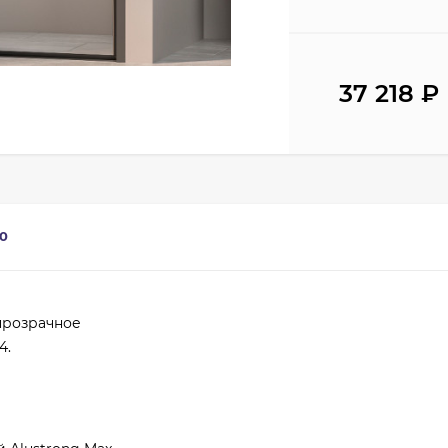
37 218
₽
0
прозрачное
4.