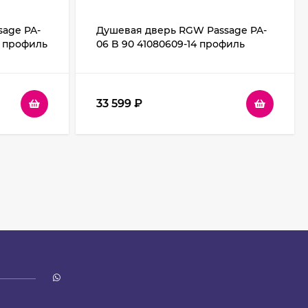
age PA-
Душевая дверь RGW Passage PA-
4 профиль
06 B 90 41080609-14 профиль
ное
Черный стекло прозрачное
33 599
₽