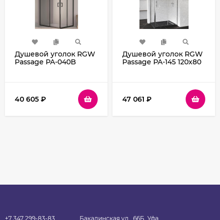
Душевой уголок RGW
Душевой уголок RGW
Passage PA-040B
Passage PA-145 120х80
100x80 3508104080-14
020814582-11 профиль
профиль Черный
Хром стекло
стекло прозрачное
прозрачное
40 605
₽
47 061
₽
+7 347 299-83-83
Бакалинская ул., 66Б, Уфа