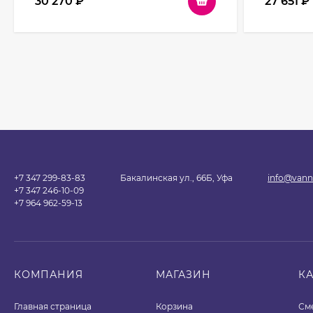
30 270
₽
27 651
₽
+7 347 299-83-83
Бакалинская ул., 66Б, Уфа
info@vann
+7 347 246-10-09
+7 964 962-59-13
КОМПАНИЯ
МАГАЗИН
К
Главная страница
Корзина
См