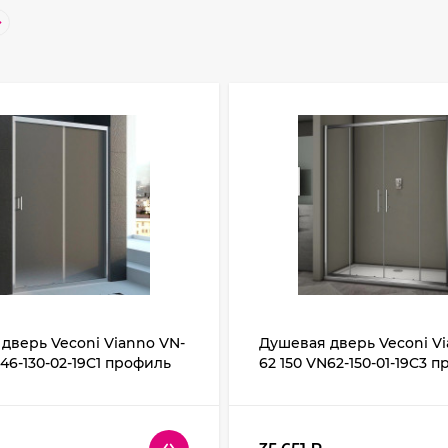
дверь Veconi Vianno VN-
Душевая дверь Veconi Vi
N46-130-02-19C1 профиль
62 150 VN62-150-01-19C3 
кло Pear
Хром стекло прозрачное