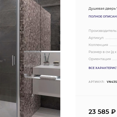
Душевая дверь 
ПОЛНОЕ ОПИСАН
Производитель
Артикул:
Коллекция
Размер в см (д х
Ориентация
ВСЕ ХАРАКТЕРИ
АРТИКУЛ:
VN43S
23 585
₽