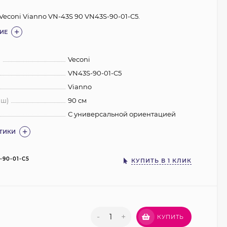
Veconi Vianno VN-43S 90 VN43S-90-01-C5.
ИЕ
:
Veconi
VN43S-90-01-C5
Vianno
 ш)
90 см
С универсальной ориентацией
СТИКИ
-90-01-C5
КУПИТЬ В 1 КЛИК
-
+
КУПИТЬ