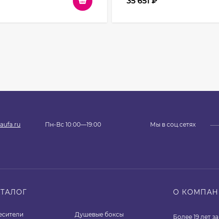
35 651
₽
aufa.ru
Пн-Вс 10:00—19:00
Мы в соц.сетях
АТАЛОГ
О КОМПА
есители
Душевые боксы
Более 19 лет 