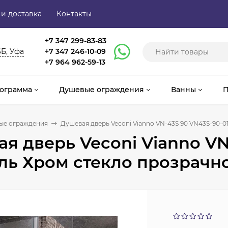
 и доставка
Контакты
+7 347 299-83-83
6Б, Уфа
+7 347 246-10-09
+7 964 962-59-13
ограмма
Душевые ограждения
Ванны
П
ые ограждения
Душевая дверь Veconi Vianno VN-43S 90 VN43S-90-
я дверь Veconi Vianno VN
ль Хром стекло прозрачн