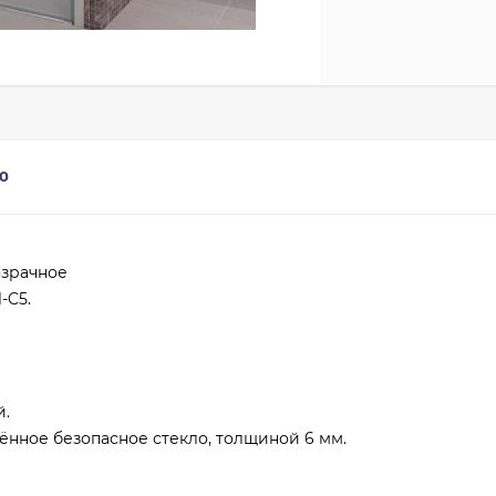
0
озрачное
-C5.
й.
ённое безопасное стекло, толщиной 6 мм.