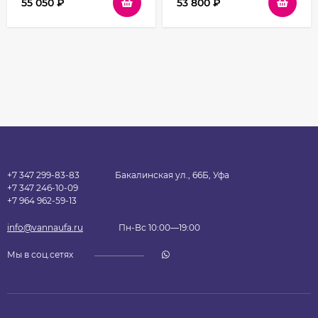
55 050
₽
53 800
₽
+7 347 299-83-83
Бакалинская ул., 66Б, Уфа
+7 347 246-10-09
+7 964 962-59-13
info@vannaufa.ru
Пн-Вс 10:00—19:00
Мы в соц.сетях