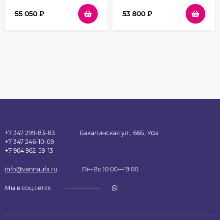
Черный стекло
стекло прозрачное
прозрачное
55 050
₽
53 800
₽
+7 347 299-83-83
Бакалинская ул., 66Б, Уфа
+7 347 246-10-09
+7 964 962-59-13
info@vannaufa.ru
Пн-Вс 10:00—19:00
Мы в соц.сетях