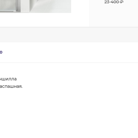
23 400
₽
0
иншилла
распашная.