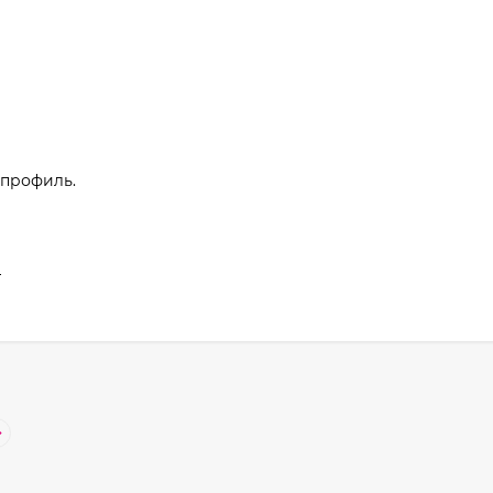
 профиль.
и