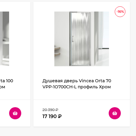
-16%
ta 100
Душевая дверь Vincea Orta 70
ом
VPP-1O700CH-L профиль Хром
стекло шиншилла
20 390
₽
17 190
₽