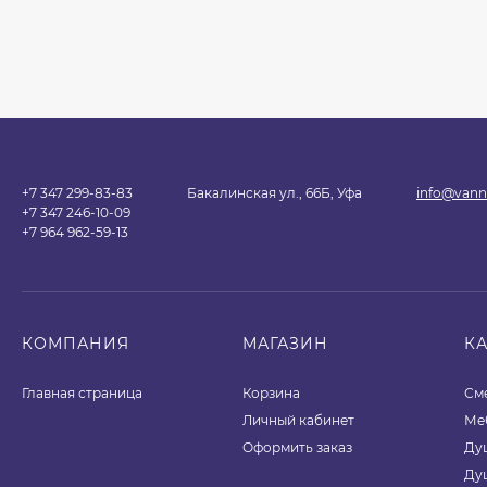
+7 347 299-83-83
Бакалинская ул., 66Б, Уфа
info@vann
+7 347 246-10-09
+7 964 962-59-13
КОМПАНИЯ
МАГАЗИН
К
Главная страница
Корзина
См
Личный кабинет
Ме
Оформить заказ
Ду
Ду