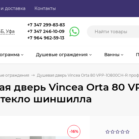
 и доставка
Контакты
+7 347 299-83-83
6Б, Уфа
+7 347 246-10-09
+7 964 962-59-13
ограмма
Душевые ограждения
Ванны
П
ые ограждения
Душевая дверь Vincea Orta 80 VPP-1O800CH-R про
я дверь Vincea Orta 80 
стекло шиншилла
-16%