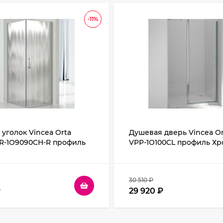
-11%
уголок Vincea Orta
Душевая дверь Vincea Or
R-1O9090CH-R профиль
VPP-1O100CL профиль Хр
екло шиншилла
стекло прозрачное
30 510
₽
₽
29 920
₽