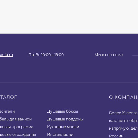
aufa.ru
Пн-Вс 10:00—19:00
Мы в соц.сетях
АТАЛОГ
О КОМПА
есители
Душевые боксы
Более 19 лет 
бель для ванной
Душевые поддоны
каталоге собр
шевая программа
Кухонные мойки
напрямую, дел
шевые ограждения
Инсталляции
России.