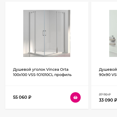
Душевой уголок Vincea Orta
Душевой 
100х100 VSS-1O1010CL профиль
90х90 VS
Хром стекло прозрачное
Хром ст
37 110
₽
55 060
₽
33 090