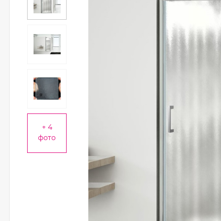
+ 4
фото