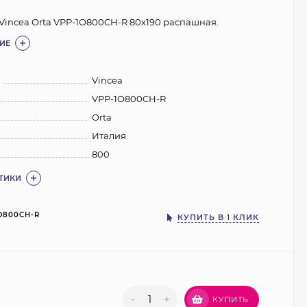
Vincea Orta VPP-1O800CH-R 80x190 распашная.
ИЕ
:
Vincea
VPP-1O800CH-R
Orta
Италия
800
СТИКИ
O800CH-R
КУПИТЬ В 1 КЛИК
-
+
КУПИТЬ