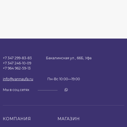
+7 347 299-83-83
Бакалинская ул., 66Б, Уфа
+7 347 246-10-09
+7 964 962-59-13
info@vannaufa.ru
Пн-Вс 10:00—19:00
Мы в соц.сетях
КОМПАНИЯ
МАГАЗИН