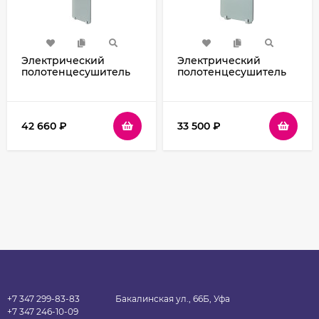
Электрический
Электрический
полотенцесушитель
полотенцесушитель
Allen Brau Infinity
Allen Brau Infinity
44x100 8.21002.GL
44x60 8.21000.GL
зеркальный
зеркальный
42 660
₽
33 500
₽
+7 347 299-83-83
Бакалинская ул., 66Б, Уфа
+7 347 246-10-09