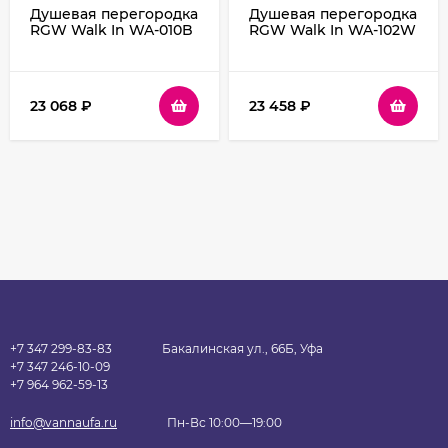
Душевая перегородка
Душевая перегородка
RGW Walk In WA-010B
RGW Walk In WA-102W
70 351001007-14
120 351010212-15
профиль Черный
профиль Белый
стекло прозрачное
стекло прозрачное
23 068
₽
23 458
₽
+7 347 299-83-83
Бакалинская ул., 66Б, Уфа
+7 347 246-10-09
+7 964 962-59-13
info@vannaufa.ru
Пн-Вс 10:00—19:00