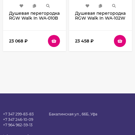
Душевая перегородка
Душевая перегородка
RGW Walk In WA-010B
RGW Walk In WA-102W
70 351001007-14
120 351010212-15
профиль Черный
профиль Белый
стекло прозрачное
стекло прозрачное
23 068
₽
23 458
₽
+7 347 299-83-83
Бакалинская ул., 66Б, Уфа
+7 347 246-10-09
+7 964 962-59-13