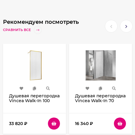
Рекомендуем посмотреть
СРАВНИТЬ ВСЕ
Душевая перегородка
Душевая перегородка
Vincea Walk-In 100
Vincea Walk-In 70
VSW-1HP100FLBG
VSW-1H700CL
профиль
профиль Хром стекло
Брашированное
прозрачное
золото стекло
33 820
₽
16 340
₽
рифленое