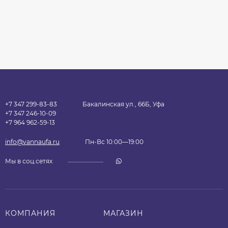
+7 347 299-83-83
Бакалинская ул., 66Б, Уфа
+7 347 246-10-09
+7 964 962-59-13
info@vannaufa.ru
Пн-Вс 10:00—19:00
Мы в соц.сетях
КОМПАНИЯ
МАГАЗИН