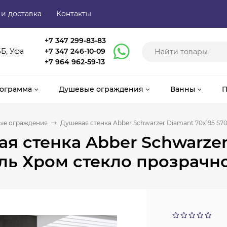
 и доставка
Контакты
+7 347 299-83-83
6Б, Уфа
+7 347 246-10-09
+7 964 962-59-13
ограмма
Душевые ограждения
Ванны
П
ые ограждения
Душевая стенка Abber Schwarzer Diamant 70x195 S
я стенка Abber Schwarzer
ль Хром стекло прозрачн