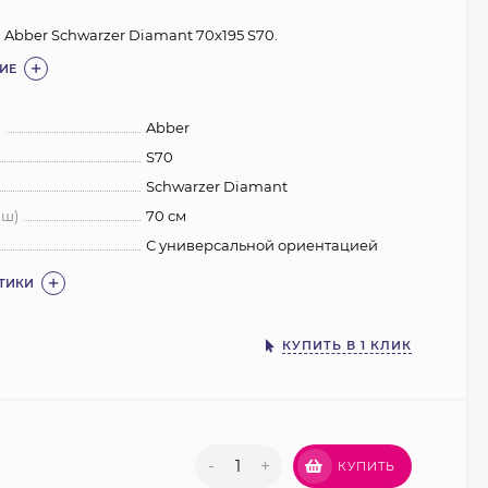
 Abber Schwarzer Diamant 70x195 S70.
ИЕ
:
Abber
S70
Schwarzer Diamant
 ш)
70 см
С универсальной ориентацией
СТИКИ
КУПИТЬ В 1 КЛИК
-
+
КУПИТЬ