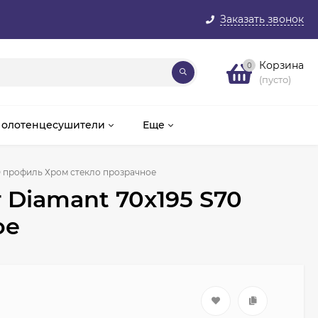
Заказать звонок
Корзина
0
(пусто)
олотенцесушители
Еще
70 профиль Хром стекло прозрачное
 Diamant 70x195 S70
ое