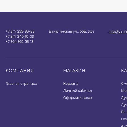
+7 347 299-83-83
Бакалинская ул., 66Б, Уфа
info@vann
+7 347 246-10-09
+7 964 962-59-13
КОМПАНИЯ
МАГАЗИН
К
Главная страница
Корзина
См
Личный кабинет
Ме
Оформить заказ
Ду
Ду
Ва
По
Ак