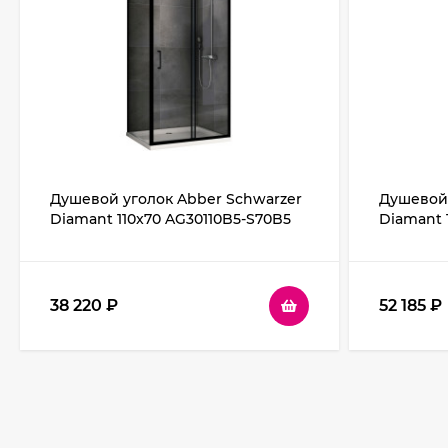
Душевой уголок Abber Schwarzer
Душевой 
Diamant 110x70 AG30110B5-S70B5
Diamant 
профиль Черный стекло
профиль 
прозрачное
38 220
₽
52 185
₽