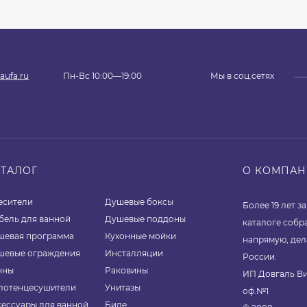
aufa.ru
Пн-Вс 10:00—19:00
Мы в соц.сетях
АТАЛОГ
О КОМПА
есители
Душевые боксы
Более 19 лет 
бель для ванной
Душевые поддоны
каталоге собр
шевая программа
Кухонные мойки
напрямую, дел
шевые ограждения
Инсталляции
России.
нны
Раковины
ИП Довгаль Ви
лотенцесушители
Унитазы
оф.№1
сессуары для ванной
Биде