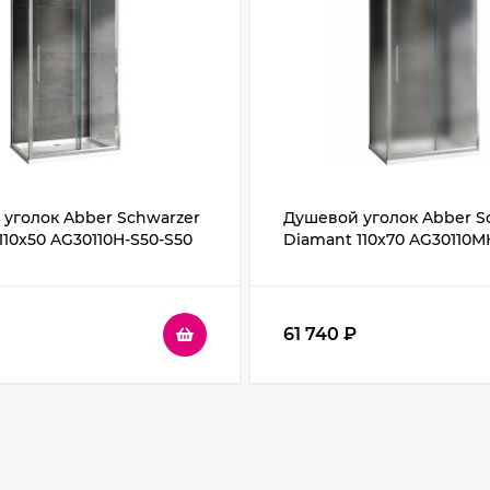
уголок Abber Schwarzer
Душевой уголок Abber S
110x50 AG30110H-S50-S50
Diamant 110x70 AG30110M
Хром стекло прозрачное
S70M профиль Хром стек
матовое
61 740
₽