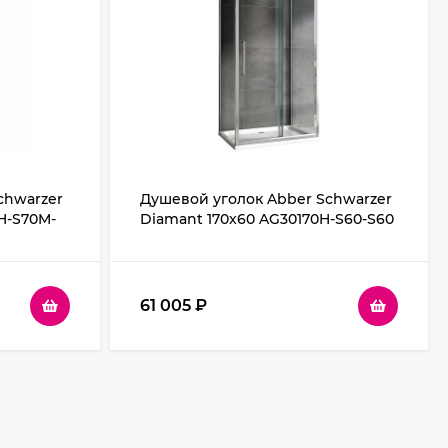
chwarzer
Душевой уголок Abber Schwarzer
H-S70M-
Diamant 170x60 AG30170H-S60-S60
ло
профиль Хром стекло прозрачное
61 005
₽