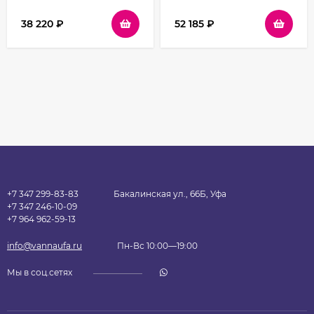
профиль Черный
профиль Хром стекло
стекло прозрачное
прозрачное
38 220
₽
52 185
₽
+7 347 299-83-83
Бакалинская ул., 66Б, Уфа
+7 347 246-10-09
+7 964 962-59-13
info@vannaufa.ru
Пн-Вс 10:00—19:00
Мы в соц.сетях