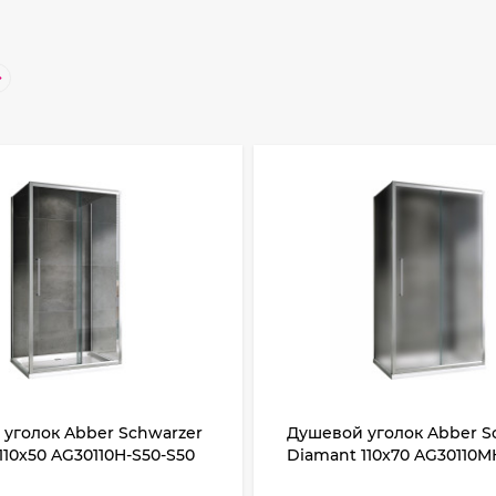
уголок Abber Schwarzer
Душевой уголок Abber S
110x50 AG30110H-S50-S50
Diamant 110x70 AG30110M
Хром стекло прозрачное
S70M профиль Хром стек