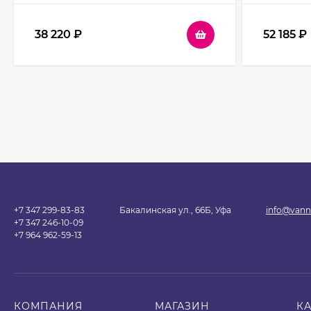
прозрачное
38 220
₽
52 185
₽
+7 347 299-83-83
Бакалинская ул., 66Б, Уфа
info@vann
+7 347 246-10-09
+7 964 962-59-13
КОМПАНИЯ
МАГАЗИН
К