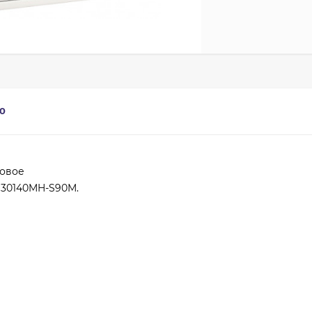
0
товое
G30140MH-S90M.