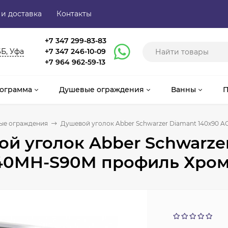
 и доставка
Контакты
+7 347 299-83-83
6Б, Уфа
+7 347 246-10-09
+7 964 962-59-13
ограмма
Душевые ограждения
Ванны
П
ые ограждения
Душевой уголок Abber Schwarzer Diamant 140x90 
й уголок Abber Schwarze
40MH-S90M профиль Хром 