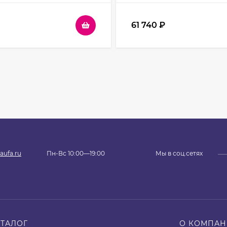
матовое
61 740
₽
aufa.ru
Пн-Вс 10:00—19:00
Мы в соц.сетях
АТАЛОГ
О КОМПА