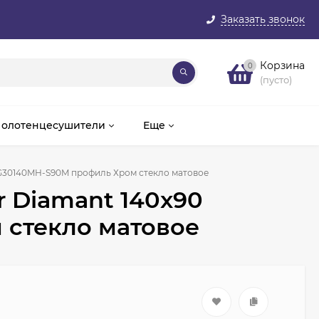
Заказать звонок
Корзина
0
(пусто)
олотенцесушители
Еще
AG30140MH-S90M профиль Хром стекло матовое
r Diamant 140x90
стекло матовое