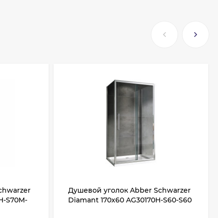
chwarzer
Душевой уголок Abber Schwarzer
H-S70M-
Diamant 170x60 AG30170H-S60-S60
ло
профиль Хром стекло прозрачное