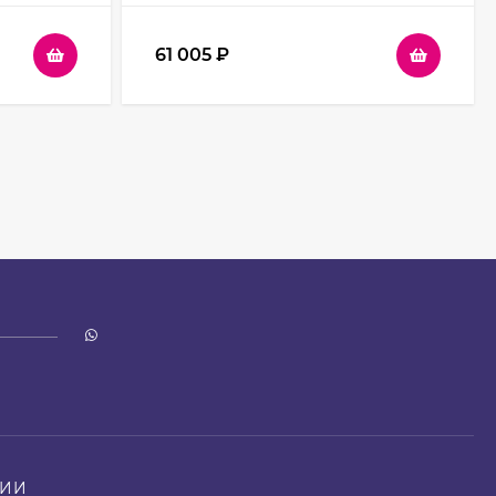
61 005
₽
НИИ