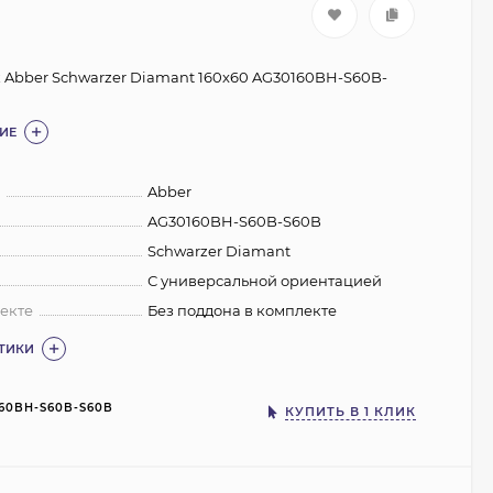
 Abber Schwarzer Diamant 160x60 AG30160BH-S60B-
ИЕ
:
Abber
AG30160BH-S60B-S60B
Schwarzer Diamant
С универсальной ориентацией
екте
Без поддона в комплекте
СТИКИ
60BH-S60B-S60B
КУПИТЬ В 1 КЛИК