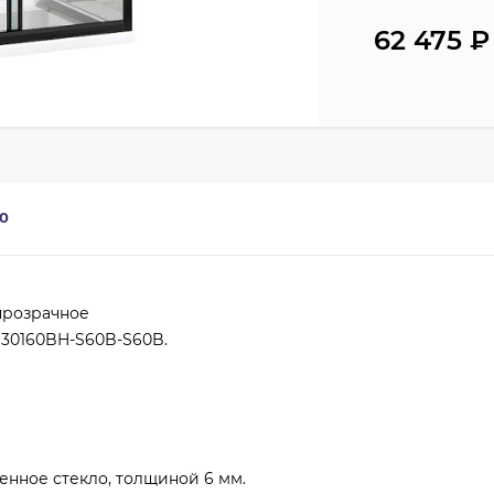
62 475
₽
0
прозрачное
G30160BH-S60B-S60B.
енное стекло, толщиной 6 мм.