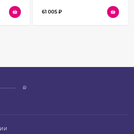
61 005
₽
НИИ