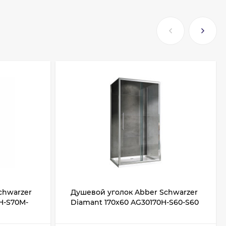
chwarzer
Душевой уголок Abber Schwarzer
H-S70M-
Diamant 170x60 AG30170H-S60-S60
ло
профиль Хром стекло прозрачное