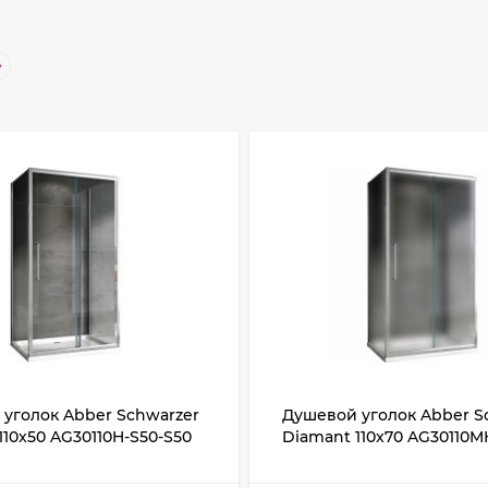
уголок Abber Schwarzer
Душевой уголок Abber S
110x50 AG30110H-S50-S50
Diamant 110x70 AG30110M
Хром стекло прозрачное
S70M профиль Хром стек
матовое