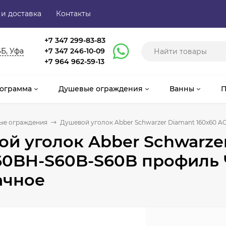
 и доставка
Контакты
+7 347 299-83-83
6Б, Уфа
+7 347 246-10-09
+7 964 962-59-13
ограмма
Душевые ограждения
Ванны
П
ые ограждения
Душевой уголок Abber Schwarzer Diamant 160x60 
й уголок Abber Schwarzer
60BH-S60B-S60B профиль 
ачное