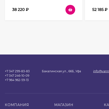
38 220
₽
52 185
₽
+7 347 299-83-83
Бакалинская ул., 66Б, Уфа
info@vann
+7 347 246-10-09
+7 964 962-59-13
КОМПАНИЯ
МАГАЗИН
К