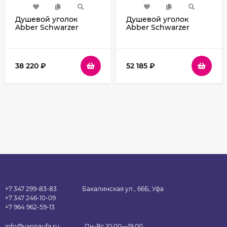
Душевой уголок
Душевой уголок
Abber Schwarzer
Abber Schwarzer
Diamant 110x70
Diamant 110x50
AG30110B5-S70B5
AG30110H-S50-S50
профиль Черный
профиль Хром стекло
стекло прозрачное
прозрачное
38 220
₽
52 185
₽
+7 347 299-83-83
Бакалинская ул., 66Б, Уфа
+7 347 246-10-09
+7 964 962-59-13
info@vannaufa.ru
Пн-Вс 10:00—19:00