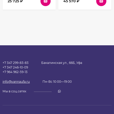
25 725
₽
45 570
₽
+7 347 299-83-83
Бакалинская ул., 66Б, Уфа
+7 347 246-10-09
+7 964 962-59-13
info@vannaufa.ru
Пн-Вс 10:00—19:00
Мы в соц.сетях