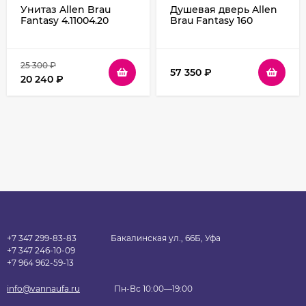
Унитаз Allen Brau
Душевая дверь Allen
Fantasy 4.11004.20
Brau Fantasy 160
подвесной Белый без
3.11010.00 профиль
сиденья
Хром стекло
прозрачное
25 300
₽
57 350
₽
20 240
₽
+7 347 299-83-83
Бакалинская ул., 66Б, Уфа
+7 347 246-10-09
+7 964 962-59-13
info@vannaufa.ru
Пн-Вс 10:00—19:00