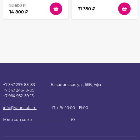
прозрачное
22 600
₽
31 350
₽
14 800
₽
+7 347 299-83-83
Бакалинская ул., 66Б, Уфа
+7 347 246-10-09
+7 964 962-59-13
info@vannaufa.ru
Пн-Вс 10:00—19:00
Мы в соц.сетях