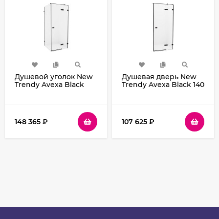
Душевой уголок New
Душевая дверь New
Trendy Avexa Black
Trendy Avexa Black 140
80х100 R EXK-1567
R EXK-1559 профиль
профиль Черный
Черный стекло
стекло прозрачное
прозрачное
148 365
₽
107 625
₽