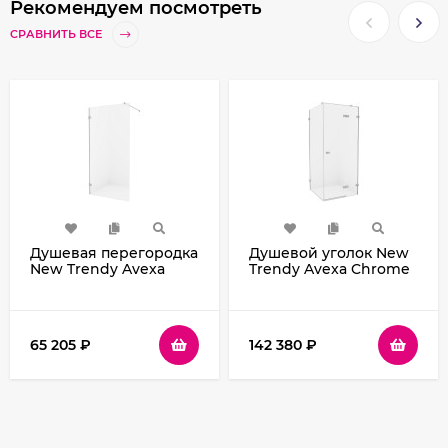
Рекомендуем посмотреть
СРАВНИТЬ ВСЕ
Душевая перегородка
Душевой уголок New
New Trendy Avexa
Trendy Avexa Chrome
Chrome 100 EXK-1543
80х120 R EXK-1466
профиль Хром стекло
профиль Хром стекло
прозрачное
прозрачное
65 205
₽
142 380
₽