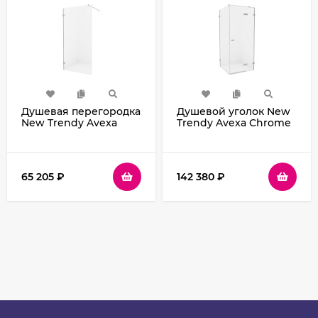
Душевая перегородка
Душевой уголок New
New Trendy Avexa
Trendy Avexa Chrome
Chrome 100 EXK-1543
80х120 R EXK-1466
профиль Хром стекло
профиль Хром стекло
прозрачное
прозрачное
65 205
₽
142 380
₽