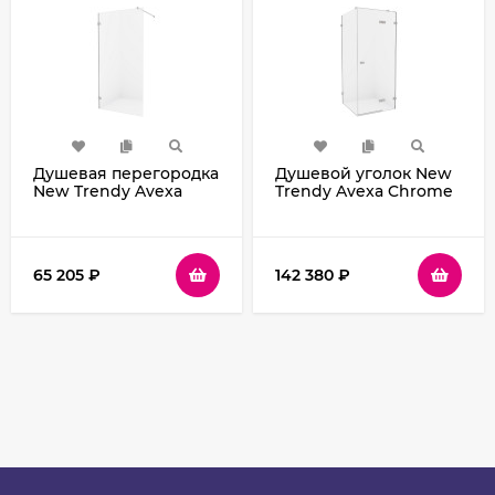
Душевая перегородка
Душевой уголок New
New Trendy Avexa
Trendy Avexa Chrome
Chrome 100 EXK-1543
80х120 R EXK-1466
профиль Хром стекло
профиль Хром стекло
прозрачное
прозрачное
65 205
₽
142 380
₽