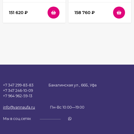
профиль Черный
профиль Черный
стекло прозрачное
стекло прозрачное
151 620
₽
158 760
₽
+7 347 299-83-83
Бакалинская ул., 66Б, Уфа
+7 347 246-10-09
+7 964 962-59-13
info@vannaufa.ru
Пн-Вс 10:00—19:00
Мы в соц.сетях