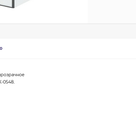
0
прозрачное
K-0548.