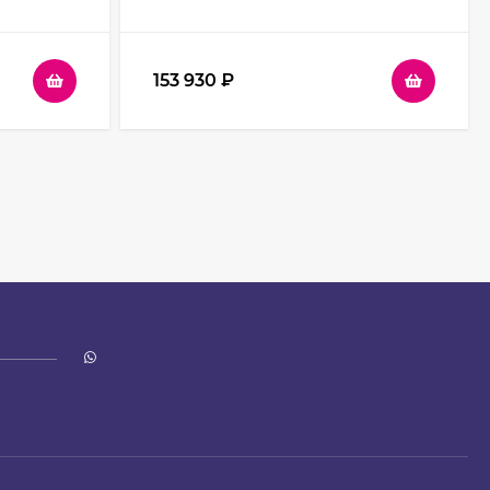
текло
профиль Черный стекло
прозрачное
153 930
₽