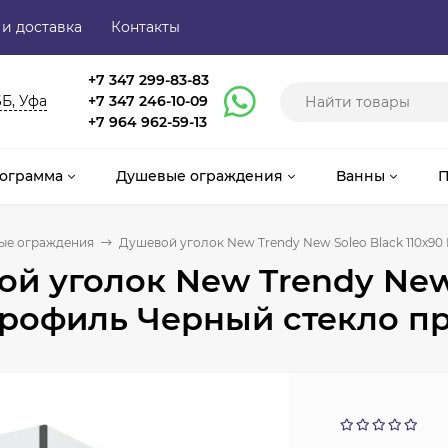
 и доставка
Контакты
+7 347 299-83-83
6Б, Уфа
+7 347 246-10-09
+7 964 962-59-13
ограмма
Душевые ограждения
Ванны
П
ые ограждения
Душевой уголок New Trendy New Soleo Black 110х9
й уголок New Trendy New 
профиль Черный стекло п