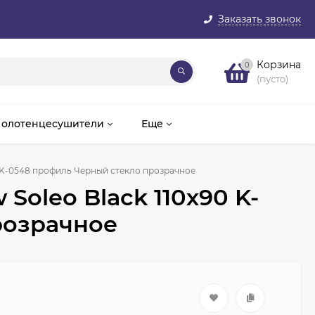
Заказать звонок
Корзина
0
(пусто)
олотенцесушители
Еще
0 K-0548 профиль Черный стекло прозрачное
Soleo Black 110х90 K-
розрачное