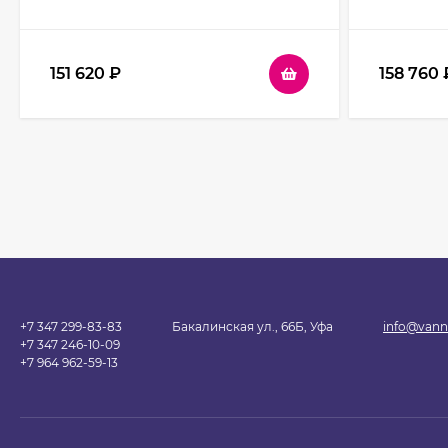
0285A профиль Черный стекло
0238A пр
прозрачное
прозрач
151 620
₽
158 760
+7 347 299-83-83
Бакалинская ул., 66Б, Уфа
info@vann
+7 347 246-10-09
+7 964 962-59-13