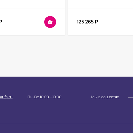
офиль Черный стекло
0232A профиль Черный с
ное
прозрачное
₽
125 265
₽
aufa.ru
Пн-Вс 10:00—19:00
Мы в соц.сетях