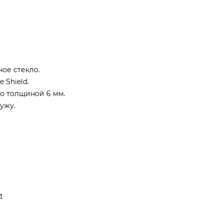
ое стекло.
 Shield.
о толщиной 6 мм.
ужу.
и