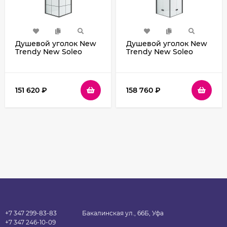
Душевой уголок New
Душевой уголок New
Trendy New Soleo
Trendy New Soleo
Black 90х90 D-
Black 80х80 D-
0285A/D-0285A
0234A/D-0238A
профиль Черный
профиль Черный
стекло прозрачное
стекло прозрачное
151 620
₽
158 760
₽
+7 347 299-83-83
Бакалинская ул., 66Б, Уфа
+7 347 246-10-09