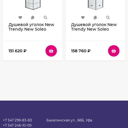
Душевой уголок New
Душевой уголок New
Trendy New Soleo
Trendy New Soleo
Black 90х90 D-
Black 80х80 D-
0285A/D-0285A
0234A/D-0238A
профиль Черный
профиль Черный
стекло прозрачное
стекло прозрачное
151 620
₽
158 760
₽
+7 347 299-83-83
Бакалинская ул., 66Б, Уфа
+7 347 246-10-09