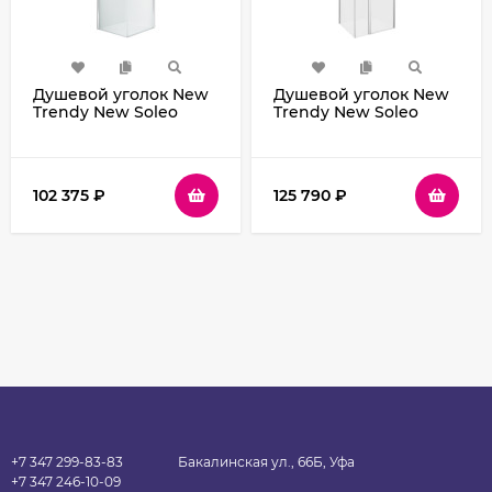
Душевой уголок New
Душевой уголок New
Trendy New Soleo
Trendy New Soleo
Chrome 80х80 D-
Chrome 110х100 K-0730
0140A/D-0140A
профиль Хром стекло
профиль Хром стекло
прозрачное
прозрачное
102 375
₽
125 790
₽
+7 347 299-83-83
Бакалинская ул., 66Б, Уфа
+7 347 246-10-09