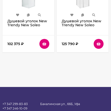
Душевой уголок New
Душевой уголок New
Trendy New Soleo
Trendy New Soleo
Chrome 80х80 D-
Chrome 110х100 K-0730
0140A/D-0140A
профиль Хром стекло
профиль Хром стекло
прозрачное
прозрачное
102 375
₽
125 790
₽
+7 347 299-83-83
Бакалинская ул., 66Б, Уфа
+7 347 246-10-09