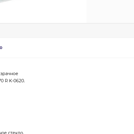
0
озрачное
0 R K-0620.
ое стекло.