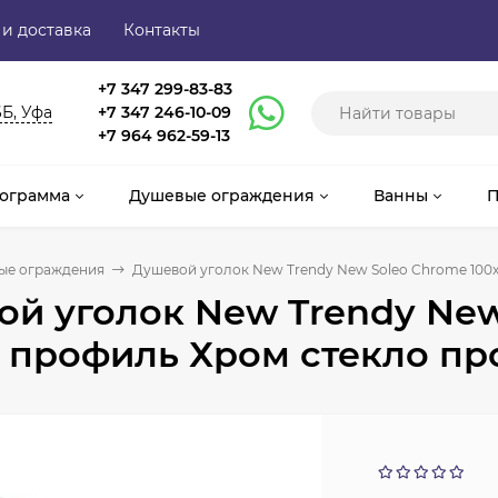
 и доставка
Контакты
+7 347 299-83-83
6Б, Уфа
+7 347 246-10-09
+7 964 962-59-13
ограмма
Душевые ограждения
Ванны
П
ые ограждения
Душевой уголок New Trendy New Soleo Chrome 100
й уголок New Trendy New
 профиль Хром стекло пр