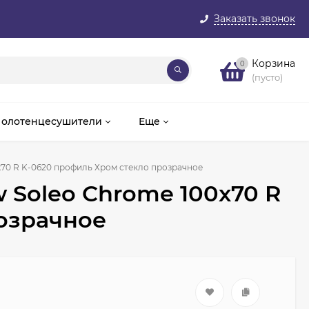
Заказать звонок
Корзина
0
(пусто)
олотенцесушители
Еще
x70 R K-0620 профиль Хром стекло прозрачное
 Soleo Chrome 100x70 R
озрачное