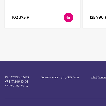
0140A профиль Хром стекло
профиль 
прозрачное
102 375
₽
125 790
+7 347 299-83-83
Бакалинская ул., 66Б, Уфа
info@vann
+7 347 246-10-09
+7 964 962-59-13