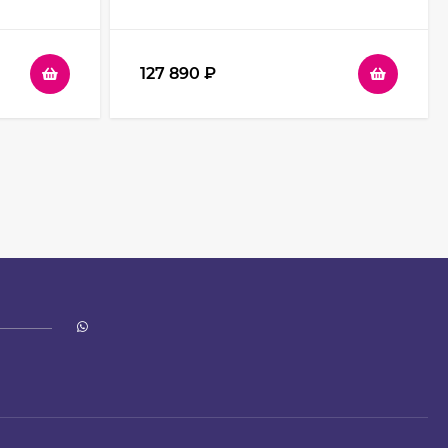
розрачное
профиль Хром стекло прозрачное
127 890
₽