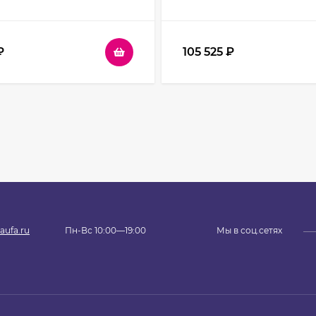
Хром стекло прозрачное
профиль Хром стекло п
₽
105 525
₽
aufa.ru
Пн-Вс 10:00—19:00
Мы в соц.сетях