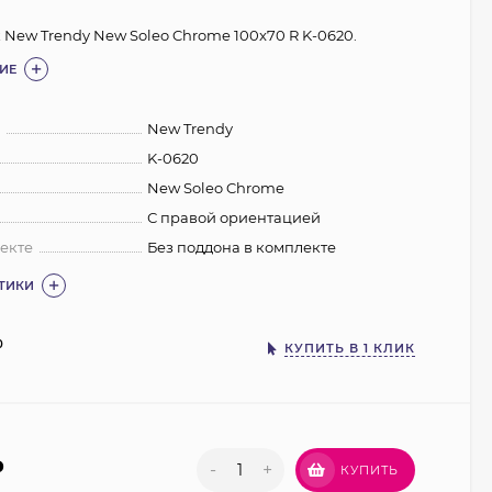
 New Trendy New Soleo Chrome 100x70 R K-0620.
ИЕ
:
New Trendy
K-0620
New Soleo Chrome
С правой ориентацией
екте
Без поддона в комплекте
СТИКИ
0
КУПИТЬ В 1 КЛИК
₽
-
+
КУПИТЬ