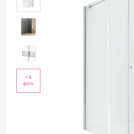
+ 6
фото