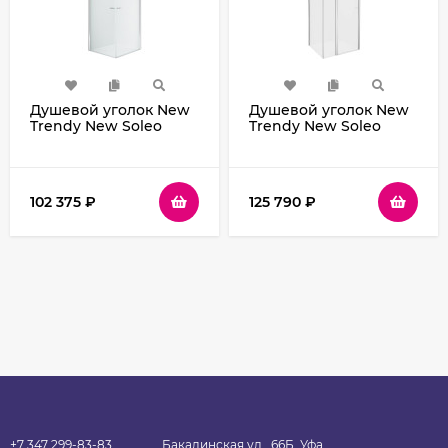
Душевой уголок New
Душевой уголок New
Trendy New Soleo
Trendy New Soleo
Chrome 80х80 D-
Chrome 110х100 K-0730
0140A/D-0140A
профиль Хром стекло
профиль Хром стекло
прозрачное
прозрачное
102 375
₽
125 790
₽
+7 347 299-83-83
Бакалинская ул., 66Б, Уфа