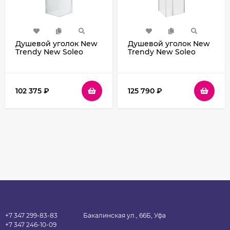
Душевой уголок New
Душевой уголок New
Trendy New Soleo
Trendy New Soleo
Chrome 80х80 D-
Chrome 110х100 K-0730
0140A/D-0140A
профиль Хром стекло
профиль Хром стекло
прозрачное
прозрачное
102 375
₽
125 790
₽
+7 347 299-83-83
Бакалинская ул., 66Б, Уфа
+7 347 246-10-09