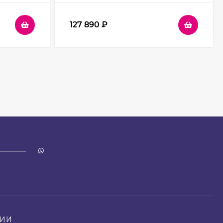
127 890
₽
НИИ