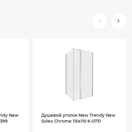
endy New
Душевой уголок New Trendy New
0399
Soleo Chrome 110х110 K-0731
розрачное
профиль Хром стекло прозрачное