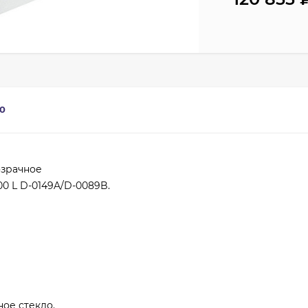
0
озрачное
0 L D-0149A/D-0089B.
ое стекло.