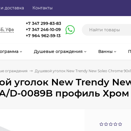
 и доставка
Контакты
+7 347 299-83-83
6Б, Уфа
+7 347 246-10-09
+7 964 962-59-13
ограмма
Душевые ограждения
Ванны
П
ые ограждения
Душевой уголок New Trendy New Soleo Chrome 90х
й уголок New Trendy New
A/D-0089B профиль Хром