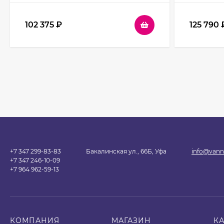
прозрачное
102 375
₽
125 790
+7 347 299-83-83
Бакалинская ул., 66Б, Уфа
info@vann
+7 347 246-10-09
+7 964 962-59-13
КОМПАНИЯ
МАГАЗИН
К