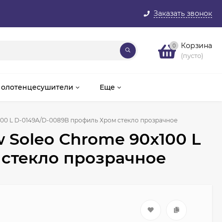
Заказать звонок
Корзина
0
(пусто)
олотенцесушители
Еще
100 L D-0149A/D-0089B профиль Хром стекло прозрачное
 Soleo Chrome 90х100 L
 стекло прозрачное