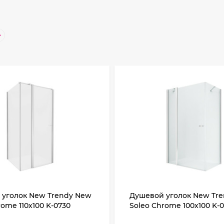
 уголок New Trendy New
Душевой уголок New Tr
rome 110х100 K-0730
Soleo Chrome 100х100 K-
Хром стекло прозрачное
профиль Хром стекло п