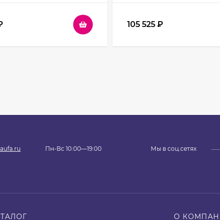
₽
105 525
₽
aufa.ru
Пн-Вс 10:00—19:00
Мы в соц.сетях
АТАЛОГ
О КОМПА