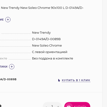
 New Trendy New Soleo Chrome 90х100 L D-0149A/D-
ИЕ
:
New Trendy
D-0149A/D-0089B
New Soleo Chrome
С левой ориентацией
екте
Без поддона в комплекте
СТИКИ
9A/D-0089B
КУПИТЬ В 1 КЛИК
₽
-
+
КУПИТЬ