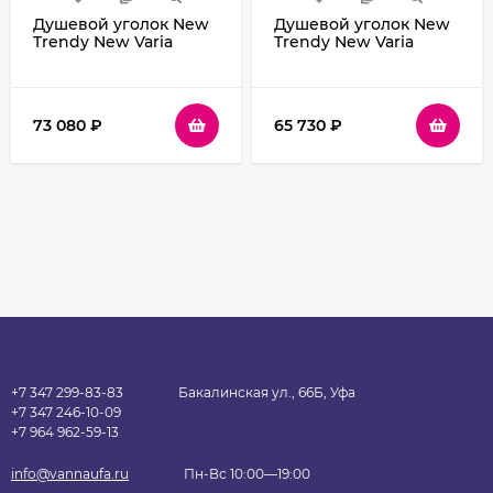
Душевой уголок New
Душевой уголок New
Trendy New Varia
Trendy New Varia
Chrome 120х85 K-0509
Chrome 80х90 K-0475
профиль Хром стекло
профиль Хром стекло
прозрачное
прозрачное
73 080
₽
65 730
₽
+7 347 299-83-83
Бакалинская ул., 66Б, Уфа
+7 347 246-10-09
+7 964 962-59-13
info@vannaufa.ru
Пн-Вс 10:00—19:00