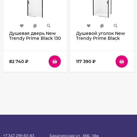
Душевая дверь New
Душевой уголок New
Trendy Prime Black 130
Trendy Prime Black
R D-0323A профиль
120х80 L D-0320A/D-
Черный стекло
0128B профиль
прозрачное
Черный стекло
прозрачное
82 740
₽
117 390
₽
+7 347 299-83-83
Бакалинская ул., 66Б, Уфа