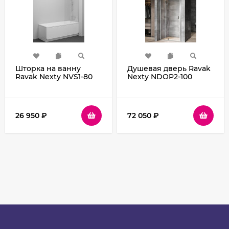
Шторка на ванну
Душевая дверь Ravak
Ravak Nexty NVS1-80
Nexty NDOP2-100
7O840U00Z1 профиль
03OA0C00Z1 профиль
Сатин стекло
Хром стекло
Transparent
Transparent
26 950
₽
72 050
₽