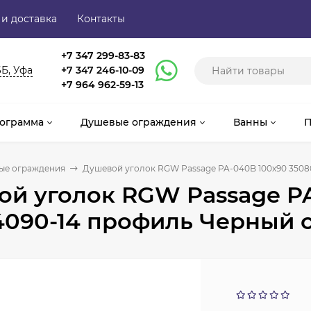
 и доставка
Контакты
+7 347 299-83-83
6Б, Уфа
+7 347 246-10-09
+7 964 962-59-13
ограмма
Душевые ограждения
Ванны
П
ые ограждения
Душевой уголок RGW Passage PA-040B 100x90 3508
й уголок RGW Passage P
090-14 профиль Черный 