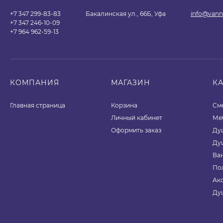
+7 347 299-83-83
Бакалинская ул., 66Б, Уфа
info@vann
+7 347 246-10-09
+7 964 962-59-13
КОМПАНИЯ
МАГАЗИН
К
Главная страница
Корзина
См
Личный кабинет
Ме
Оформить заказ
Ду
Ду
Ва
По
Ак
Ду