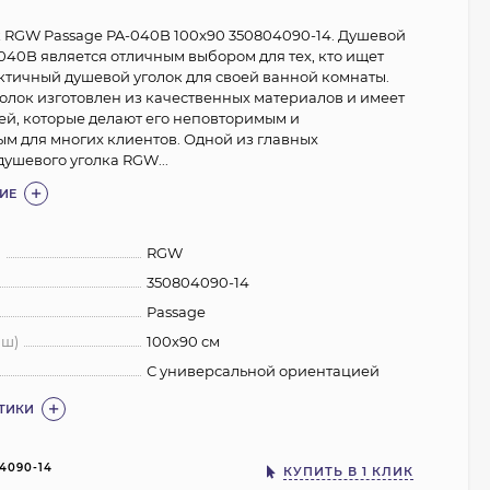
 RGW Passage PA-040B 100x90 350804090-14. Душевой
040B является отличным выбором для тех, кто ищет
ктичный душевой уголок для своей ванной комнаты.
голок изготовлен из качественных материалов и имеет
ей, которые делают его неповторимым и
м для многих клиентов. Одной из главных
душевого уголка RGW...
ИЕ
:
RGW
350804090-14
Passage
 ш)
100х90 см
С универсальной ориентацией
СТИКИ
4090-14
КУПИТЬ В 1 КЛИК