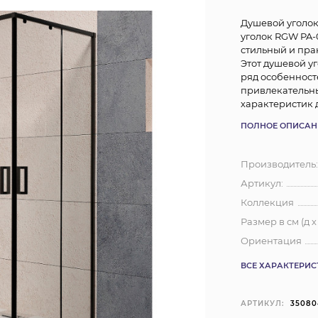
Душевой уголок
уголок RGW PA-
стильный и пра
Этот душевой у
ряд особенност
привлекательны
характеристик 
ПОЛНОЕ ОПИСАН
Производитель
Артикул:
Коллекция
Размер в см (д х
Ориентация
ВСЕ ХАРАКТЕРИ
АРТИКУЛ:
35080