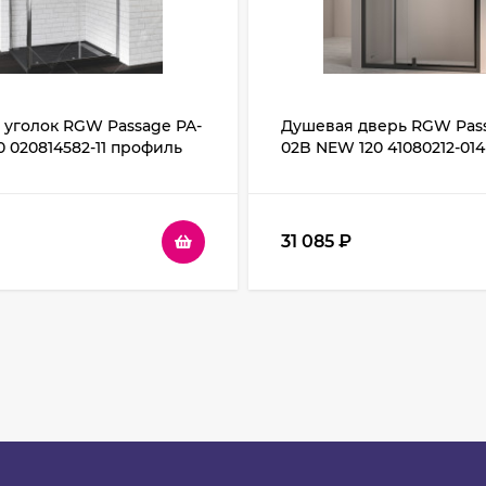
уголок RGW Passage PA-
Душевая дверь RGW Pass
0 020814582-11 профиль
02B NEW 120 41080212-01
кло прозрачное
Черный стекло прозрач
31 085
₽