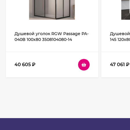
Душевой уголок RGW Passage PA-
Душевой 
040B 100x80 3508104080-14
145 120х8
профиль Черный стекло
Хром сте
прозрачное
40 605
₽
47 061
₽