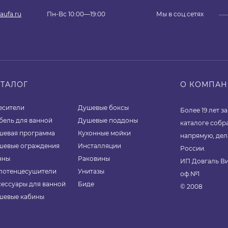
aufa.ru
Пн-Вс 10:00—19:00
Мы в соц.сетях
АТАЛОГ
О КОМПА
есители
Душевые боксы
Более 19 лет 
бель для ванной
Душевые поддоны
каталоге собр
шевая программа
Кухонные мойки
напрямую, дел
шевые ограждения
Инсталляции
России.
нны
Раковины
ИП Довгаль Ви
лотенцесушители
Унитазы
оф.№1
сессуары для ванной
Биде
© 2008
шевые кабины