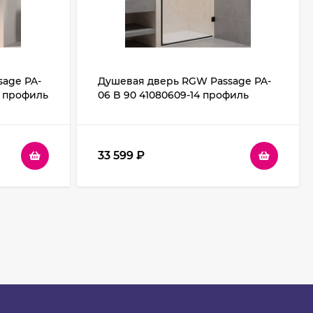
age PA-
Душевая дверь RGW Passage PA-
4 профиль
06 B 90 41080609-14 профиль
ное
Черный стекло прозрачное
33 599
₽