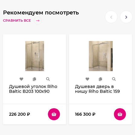
Рекомендуем посмотреть
СРАВНИТЬ ВСЕ
Душевой уголок Riho
Душевая дверь в
Baltic B203 100х90
нишу Riho Baltic 159
G002005120
G002003120
(GE0007300) профиль
(GE0070500) профиль
Хром стекло
Хром стекло
прозрачное
прозрачное
226 200
₽
166 300
₽