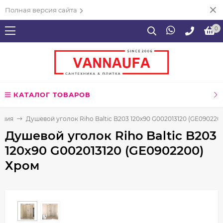
Полная версия сайта
0
КАТАЛОГ ТОВАРОВ
ения
Душевой уголок Riho Baltic B203 120x90 G002013120 (GE090220
Душевой уголок Riho Baltic B203
120x90 G002013120 (GE0902200)
Хром