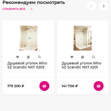
Рекомендуем посмотреть
СРАВНИТЬ ВСЕ
Душевой уголок Riho
Душевой уголок Riho
SZ Scandic NXT X203
SZ Scandic NXT X201
77х77 L G001053120
77х97 L G001035120
(GX00042C1) профиль
(GX02026C1) профиль
Хром стекло
Хром стекло
прозрачное
прозрачное
179 200
₽
141 700
₽