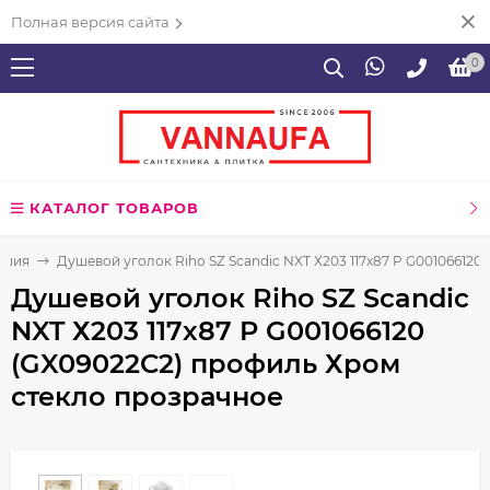
Полная версия сайта
0
КАТАЛОГ ТОВАРОВ
ения
Душевой уголок Riho SZ Scandic NXT Х203 117х87 P G00106612
Душевой уголок Riho SZ Scandic
NXT Х203 117х87 P G001066120
(GX09022C2) профиль Хром
стекло прозрачное