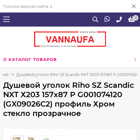
Полная версия сайта
0
КАТАЛОГ ТОВАРОВ
ения
Душевой уголок Riho SZ Scandic NXT Х203 157х87 P G00107412
Душевой уголок Riho SZ Scandic
NXT Х203 157х87 P G001074120
(GX09026C2) профиль Хром
стекло прозрачное