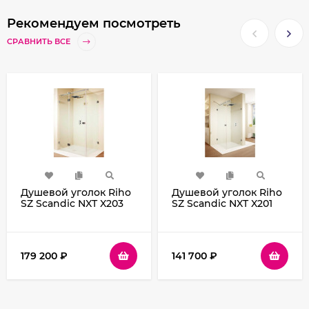
Рекомендуем посмотреть
СРАВНИТЬ ВСЕ
Душевой уголок Riho
Душевой уголок Riho
SZ Scandic NXT X203
SZ Scandic NXT X201
77х77 L G001053120
77х97 L G001035120
(GX00042C1) профиль
(GX02026C1) профиль
Хром стекло
Хром стекло
прозрачное
прозрачное
179 200
₽
141 700
₽