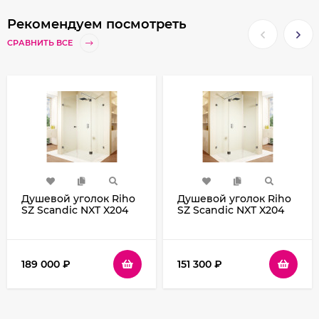
Рекомендуем посмотреть
СРАВНИТЬ ВСЕ
Душевой уголок Riho
Душевой уголок Riho
SZ Scandic NXT X204
SZ Scandic NXT X204
120х100 L G001093120
80х80 P G001078120
(GX08055C1) профиль
(GX08012C2) профиль
Хром стекло
Хром стекло
прозрачное
прозрачное
189 000
₽
151 300
₽