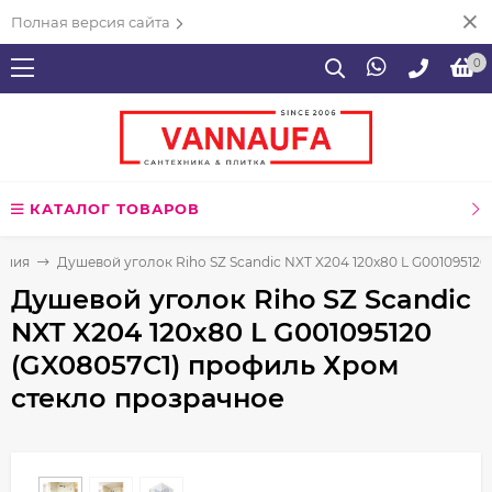
Полная версия сайта
0
КАТАЛОГ ТОВАРОВ
ения
Душевой уголок Riho SZ Scandic NXT X204 120х80 L G00109512
Душевой уголок Riho SZ Scandic
NXT X204 120х80 L G001095120
(GX08057C1) профиль Хром
стекло прозрачное