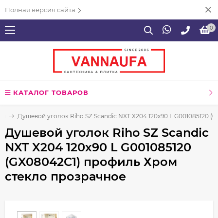
Полная версия сайта
0
КАТАЛОГ ТОВАРОВ
ия
Душевой уголок Riho SZ Scandic NXT X204 120х90 L G001085120 
Душевой уголок Riho SZ Scandic
NXT X204 120х90 L G001085120
(GX08042C1) профиль Хром
стекло прозрачное