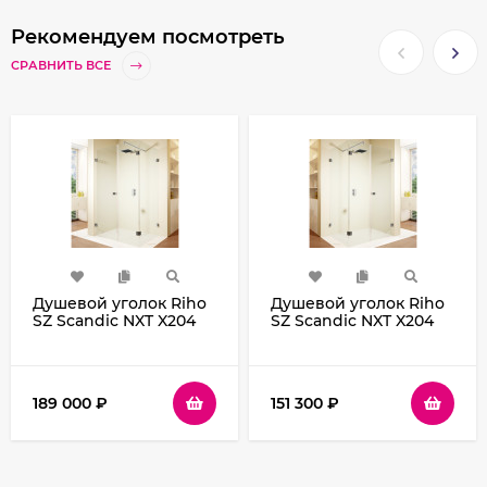
Рекомендуем посмотреть
СРАВНИТЬ ВСЕ
Душевой уголок Riho
Душевой уголок Riho
SZ Scandic NXT X204
SZ Scandic NXT X204
120х100 L G001093120
80х80 P G001078120
(GX08055C1) профиль
(GX08012C2) профиль
Хром стекло
Хром стекло
прозрачное
прозрачное
189 000
₽
151 300
₽