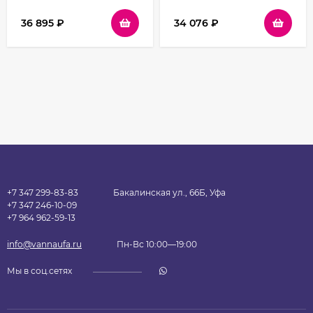
матовый стекло
прозрачное
прозрачное
36 895
₽
34 076
₽
+7 347 299-83-83
Бакалинская ул., 66Б, Уфа
+7 347 246-10-09
+7 964 962-59-13
info@vannaufa.ru
Пн-Вс 10:00—19:00
Мы в соц.сетях