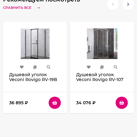
СРАВНИТЬ ВСЕ
Душевой уголок
Душевой уголок
Veconi Rovigo RV-19B
Veconi Rovigo RV-107
100х80 RV19B-10080-01-
90x90 RV107-90-01-C4
C6 профиль Черный
профиль Хром стекло
матовый стекло
прозрачное
прозрачное
36 895
₽
34 076
₽